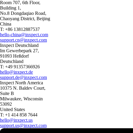
Room 707, 6th Floor,
Building 1,
No.8 Dongdaqiao Road,
Chaoyang District, Beijing
China
T: +86 13812887537
hello-china@inxpect.com
support.cn@inxpect.com
Inxpect Deutschland
Im Gewerbepark 27,
91093 Heßdorf
Deutschland
T: +49 91357366926
hello@inxpect.de
support.de@inxpect.com
Inxpect North America
10375 N. Baldev Court,
Suite B
Milwaukee, Wisconsin
53092
United States
T: +1 414 858 7644
hello@inxpect.us
support.us@inxpect.com