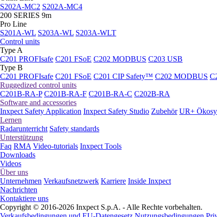
S202A-MC2
S202A-MC4
200 SERIES 9m
Pro Line
S201A-WL
S203A-WL
S203A-WLT
Control units
Type A
C201 PROFIsafe
C201 FSoE
C202 MODBUS
C203 USB
Type B
C201 PROFIsafe
C201 FSoE
C201 CIP Safety™
C202 MODBUS
C
Ruggedized control units
C201B-RA-P
C201B-RA-F
C201B-RA-C
C202B-RA
Software and accessories
Inxpect Safety Application
Inxpect Safety Studio
Zubehör
UR+ Ökosy
Lernen
Radarunterricht
Safety standards
Unterstützung
Faq
RMA
Video-tutorials
Inxpect Tools
Downloads
Videos
Über uns
Unternehmen
Verkaufsnetzwerk
Karriere
Inside Inxpect
Nachrichten
Kontaktiere uns
Copyright © 2016-2026 Inxpect S.p.A. - Alle Rechte vorbehalten.
Verkaufsbedingungen und EU-Datengesetz
Nutzungsbedingungen
Pri