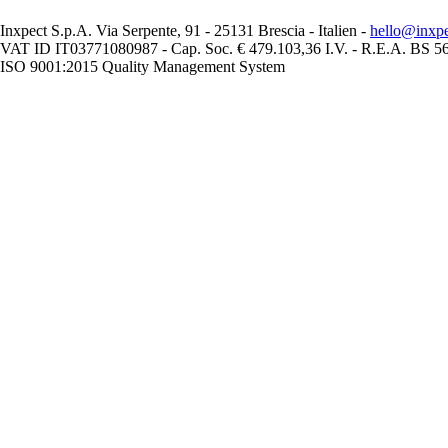
Inxpect S.p.A. Via Serpente, 91 - 25131 Brescia - Italien -
hello@inxp
VAT ID IT03771080987 - Cap. Soc. € 479.103,36 I.V. - R.E.A. BS 
ISO 9001:2015 Quality Management System