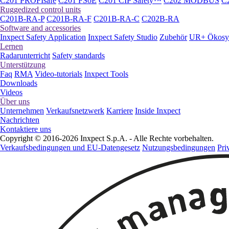
C201 PROFIsafe
C201 FSoE
C201 CIP Safety™
C202 MODBUS
C
Ruggedized control units
C201B-RA-P
C201B-RA-F
C201B-RA-C
C202B-RA
Software and accessories
Inxpect Safety Application
Inxpect Safety Studio
Zubehör
UR+ Ökosy
Lernen
Radarunterricht
Safety standards
Unterstützung
Faq
RMA
Video-tutorials
Inxpect Tools
Downloads
Videos
Über uns
Unternehmen
Verkaufsnetzwerk
Karriere
Inside Inxpect
Nachrichten
Kontaktiere uns
Copyright © 2016-2026 Inxpect S.p.A. - Alle Rechte vorbehalten.
Verkaufsbedingungen und EU-Datengesetz
Nutzungsbedingungen
Pri