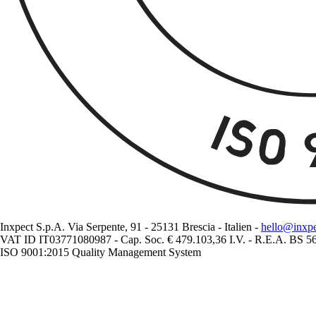
Inxpect S.p.A. Via Serpente, 91 - 25131 Brescia - Italien -
hello@inxp
VAT ID IT03771080987 - Cap. Soc. € 479.103,36 I.V. - R.E.A. BS 
ISO 9001:2015 Quality Management System