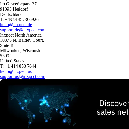
Im Gewerbepark 27,
91093 Heßdorf
Deutschland
T: +49 91357366926
hello@inxpect.de
support.de@inxpect.com
Inxpect North America
10375 N. Baldev Court,
Suite B
Milwaukee, Wisconsin
53092
United States
T: +1 414 858 7644
hello@inxpect.us
support.us@inxpect.com