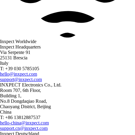
Inxpect Worldwide
Inxpect Headquarters
Via Serpente 91
25131 Brescia
Italy
T: +39 030 5785105
hello@inxpect.com
support@inxpect.com
INXPECT Electronics Co., Ltd.
Room 707, 6th Floor,
Building 1,
No.8 Dongdaqiao Road,
Chaoyang District, Beijing
China
T: +86 13812887537
hello-china@inxpect.com
support.cn@inxpect.com
Inxpect Deutschland