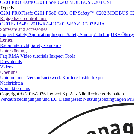
C201 PROFIsafe
C201 FSoE
C202 MODBUS
C203 USB
Type B
C201 PROFIsafe
C201 FSoE
C201 CIP Safety™
C202 MODBUS
C
Ruggedized control units
C201B-RA-P
C201B-RA-F
C201B-RA-C
C202B-RA
Software and accessories
Inxpect Safety Application
Inxpect Safety Studio
Zubehör
UR+ Ökosy
Lernen
Radarunterricht
Safety standards
Unterstützung
Faq
RMA
Video-tutorials
Inxpect Tools
Downloads
Videos
Über uns
Unternehmen
Verkaufsnetzwerk
Karriere
Inside Inxpect
Nachrichten
Kontaktiere uns
Copyright © 2016-2026 Inxpect S.p.A. - Alle Rechte vorbehalten.
Verkaufsbedingungen und EU-Datengesetz
Nutzungsbedingungen
Pri