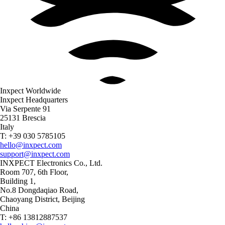
Inxpect Worldwide
Inxpect Headquarters
Via Serpente 91
25131 Brescia
Italy
T: +39 030 5785105
hello@inxpect.com
support@inxpect.com
INXPECT Electronics Co., Ltd.
Room 707, 6th Floor,
Building 1,
No.8 Dongdaqiao Road,
Chaoyang District, Beijing
China
T: +86 13812887537