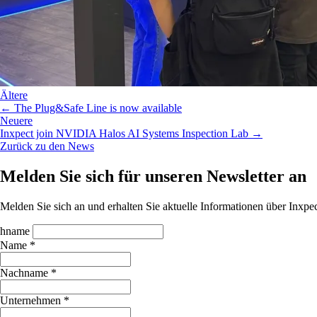
Ältere
← The Plug&Safe Line is now available
Neuere
Inxpect join NVIDIA Halos AI Systems Inspection Lab →
Zurück zu den News
Melden Sie sich für unseren Newsletter an
Melden Sie sich an und erhalten Sie aktuelle Informationen über Inx
hname
Name *
Nachname *
Unternehmen *