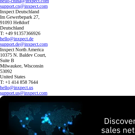
hello-china@inxpect.com
support.cn@inxpect.com
Inxpect Deutschland
Im Gewerbepark 27,
91093 Heßdorf
Deutschland
T: +49 91357366926
hello@inxpect.de
support.de@inxpect.com
Inxpect North America
10375 N. Baldev Court,
Suite B
Milwaukee, Wisconsin
53092
United States
T: +1 414 858 7644
hello@inxpect.us
support.us@inxpect.com