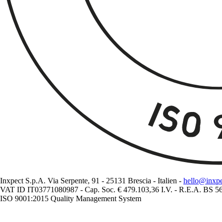
Inxpect S.p.A. Via Serpente, 91 - 25131 Brescia - Italien -
hello@inxp
VAT ID IT03771080987 - Cap. Soc. € 479.103,36 I.V. - R.E.A. BS 
ISO 9001:2015 Quality Management System