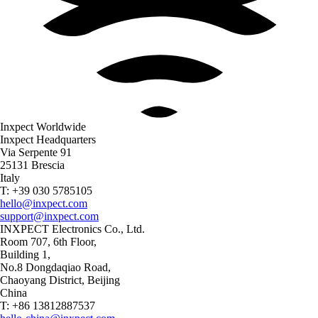
Inxpect Worldwide
Inxpect Headquarters
Via Serpente 91
25131 Brescia
Italy
T: +39 030 5785105
hello@inxpect.com
support@inxpect.com
INXPECT Electronics Co., Ltd.
Room 707, 6th Floor,
Building 1,
No.8 Dongdaqiao Road,
Chaoyang District, Beijing
China
T: +86 13812887537