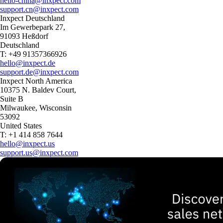
hello-china@inxpect.com
support.cn@inxpect.com
Inxpect Deutschland
Im Gewerbepark 27,
91093 Heßdorf
Deutschland
T: +49 91357366926
hello@inxpect.de
support.de@inxpect.com
Inxpect North America
10375 N. Baldev Court,
Suite B
Milwaukee, Wisconsin
53092
United States
T: +1 414 858 7644
hello@inxpect.us
support.us@inxpect.com