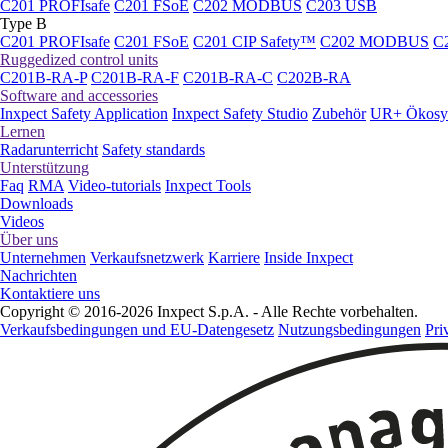
C201 PROFIsafe
C201 FSoE
C202 MODBUS
C203 USB
Type B
C201 PROFIsafe
C201 FSoE
C201 CIP Safety™
C202 MODBUS
C
Ruggedized control units
C201B-RA-P
C201B-RA-F
C201B-RA-C
C202B-RA
Software and accessories
Inxpect Safety Application
Inxpect Safety Studio
Zubehör
UR+ Ökosy
Lernen
Radarunterricht
Safety standards
Unterstützung
Faq
RMA
Video-tutorials
Inxpect Tools
Downloads
Videos
Über uns
Unternehmen
Verkaufsnetzwerk
Karriere
Inside Inxpect
Nachrichten
Kontaktiere uns
Copyright © 2016-2026 Inxpect S.p.A. - Alle Rechte vorbehalten.
Verkaufsbedingungen und EU-Datengesetz
Nutzungsbedingungen
Pri