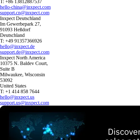
T: +86 13812887537
hello-china@inxpect.com
support.cn@inxpect.com
Inxpect Deutschland
Im Gewerbepark 27,
91093 Heßdorf
Deutschland
T: +49 91357366926
hello@inxpect.de
support.de@inxpect.com
Inxpect North America
10375 N. Baldev Court,
Suite B
Milwaukee, Wisconsin
53092
United States
T: +1 414 858 7644
hello@inxpect.us
support.us@inxpect.com