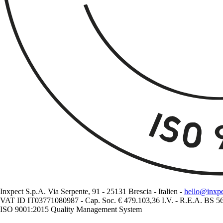
Inxpect S.p.A. Via Serpente, 91 - 25131 Brescia - Italien -
hello@inxp
VAT ID IT03771080987 - Cap. Soc. € 479.103,36 I.V. - R.E.A. BS 
ISO 9001:2015 Quality Management System