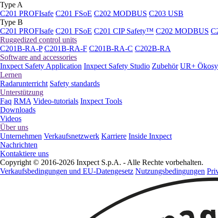
Type A
C201 PROFIsafe
C201 FSoE
C202 MODBUS
C203 USB
Type B
C201 PROFIsafe
C201 FSoE
C201 CIP Safety™
C202 MODBUS
C
Ruggedized control units
C201B-RA-P
C201B-RA-F
C201B-RA-C
C202B-RA
Software and accessories
Inxpect Safety Application
Inxpect Safety Studio
Zubehör
UR+ Ökosy
Lernen
Radarunterricht
Safety standards
Unterstützung
Faq
RMA
Video-tutorials
Inxpect Tools
Downloads
Videos
Über uns
Unternehmen
Verkaufsnetzwerk
Karriere
Inside Inxpect
Nachrichten
Kontaktiere uns
Copyright © 2016-2026 Inxpect S.p.A. - Alle Rechte vorbehalten.
Verkaufsbedingungen und EU-Datengesetz
Nutzungsbedingungen
Pri