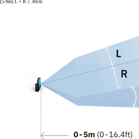
[5-9m] L + R ≥ 30cm