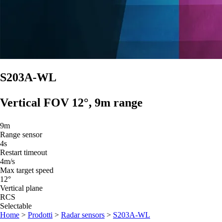
S203A-WL
Vertical FOV 12°, 9m range
9m
Range sensor
4s
Restart timeout
4
m/s
Max target speed
12°
Vertical plane
RCS
Selectable
Home
>
Prodotti
>
Radar sensors
>
S203A-WL