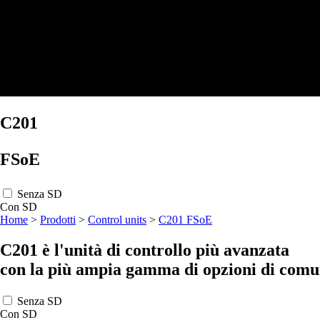
C201
FSoE
Senza SD
Con SD
Home
>
Prodotti
>
Control units
>
C201 FSoE
C201 è l'unità di controllo più avanzata
con la più ampia gamma di opzioni di com
Senza SD
Con SD