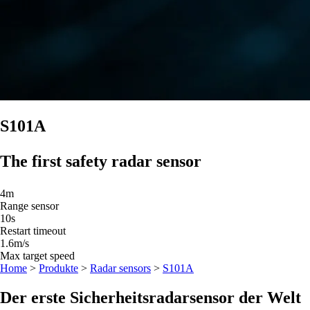
S101A
The first safety radar sensor
4m
Range sensor
10s
Restart timeout
1.6
m/s
Max target speed
Home
>
Produkte
>
Radar sensors
>
S101A
Der erste Sicherheitsradarsensor der Welt