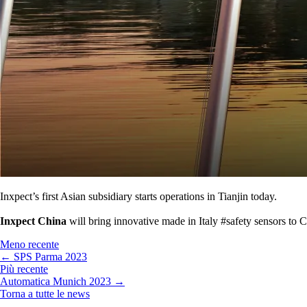
Inxpect’s first Asian subsidiary starts operations in Tianjin today.
Inxpect China
will bring innovative made in Italy #safety sensors to
Meno recente
← SPS Parma 2023
Più recente
Automatica Munich 2023 →
Torna a tutte le news