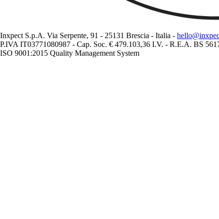
Inxpect S.p.A. Via Serpente, 91 - 25131 Brescia - Italia -
hello@inxpe
P.IVA IT03771080987 - Cap. Soc. € 479.103,36 I.V. - R.E.A. BS 56
ISO 9001:2015 Quality Management System