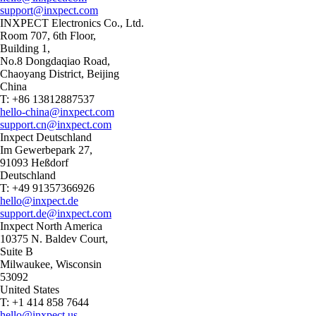
support@inxpect.com
INXPECT Electronics Co., Ltd.
Room 707, 6th Floor,
Building 1,
No.8 Dongdaqiao Road,
Chaoyang District, Beijing
China
T: +86 13812887537
hello-china@inxpect.com
support.cn@inxpect.com
Inxpect Deutschland
Im Gewerbepark 27,
91093 Heßdorf
Deutschland
T: +49 91357366926
hello@inxpect.de
support.de@inxpect.com
Inxpect North America
10375 N. Baldev Court,
Suite B
Milwaukee, Wisconsin
53092
United States
T: +1 414 858 7644
hello@inxpect.us