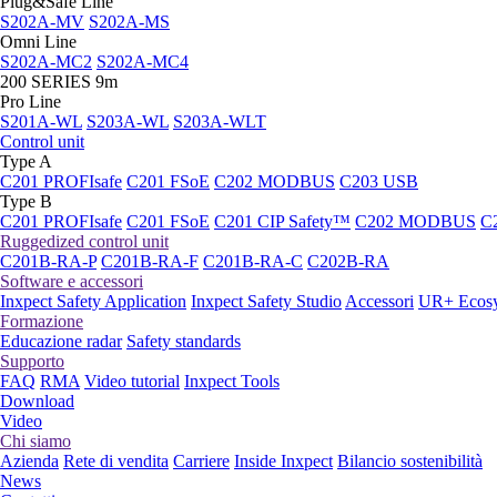
Plug&Safe Line
S202A-MV
S202A-MS
Omni Line
S202A-MC2
S202A-MC4
200 SERIES 9m
Pro Line
S201A-WL
S203A-WL
S203A-WLT
Control unit
Type A
C201 PROFIsafe
C201 FSoE
C202 MODBUS
C203 USB
Type B
C201 PROFIsafe
C201 FSoE
C201 CIP Safety™
C202 MODBUS
C
Ruggedized control unit
C201B-RA-P
C201B-RA-F
C201B-RA-C
C202B-RA
Software e accessori
Inxpect Safety Application
Inxpect Safety Studio
Accessori
UR+ Ecos
Formazione
Educazione radar
Safety standards
Supporto
FAQ
RMA
Video tutorial
Inxpect Tools
Download
Video
Chi siamo
Azienda
Rete di vendita
Carriere
Inside Inxpect
Bilancio sostenibilità
News