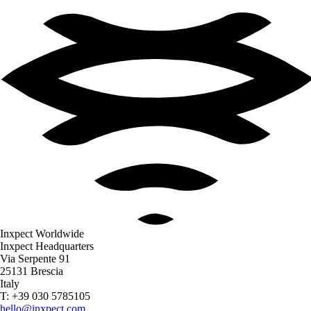
Inxpect Worldwide
Inxpect Headquarters
Via Serpente 91
25131 Brescia
Italy
T: +39 030 5785105
hello@inxpect.com