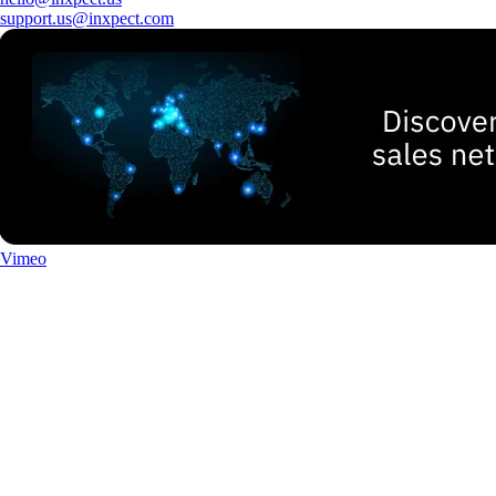
support.us@inxpect.com
Vimeo