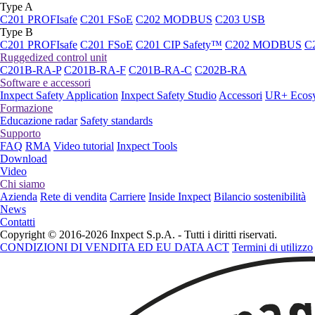
Type A
C201 PROFIsafe
C201 FSoE
C202 MODBUS
C203 USB
Type B
C201 PROFIsafe
C201 FSoE
C201 CIP Safety™
C202 MODBUS
C
Ruggedized control unit
C201B-RA-P
C201B-RA-F
C201B-RA-C
C202B-RA
Software e accessori
Inxpect Safety Application
Inxpect Safety Studio
Accessori
UR+ Ecos
Formazione
Educazione radar
Safety standards
Supporto
FAQ
RMA
Video tutorial
Inxpect Tools
Download
Video
Chi siamo
Azienda
Rete di vendita
Carriere
Inside Inxpect
Bilancio sostenibilità
News
Contatti
Copyright © 2016-2026 Inxpect S.p.A. - Tutti i diritti riservati.
CONDIZIONI DI VENDITA ED EU DATA ACT
Termini di utilizzo