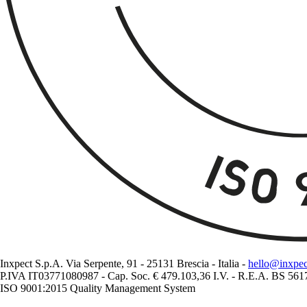
Inxpect S.p.A. Via Serpente, 91 - 25131 Brescia - Italia -
hello@inxpe
P.IVA IT03771080987 - Cap. Soc. € 479.103,36 I.V. - R.E.A. BS 56
ISO 9001:2015 Quality Management System