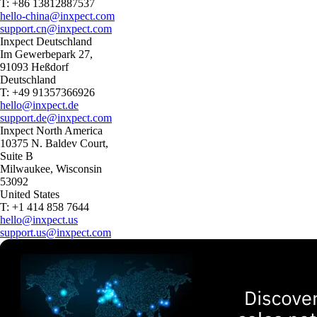
T: +86 13812887537
hello-china@inxpect.com
support.cn@inxpect.com
Inxpect Deutschland
Im Gewerbepark 27,
91093 Heßdorf
Deutschland
T: +49 91357366926
hello@inxpect.de
support.de@inxpect.com
Inxpect North America
10375 N. Baldev Court,
Suite B
Milwaukee, Wisconsin
53092
United States
T: +1 414 858 7644
hello@inxpect.us
support.us@inxpect.com