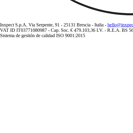
Inxpect S.p.A. Via Serpente, 91 - 25131 Brescia - Italia -
hello@inxpe
VAT ID IT03771080987 - Cap. Soc. € 479.103,36 I.V. - R.E.A. BS 
Sistema de gestión de calidad ISO 9001:2015