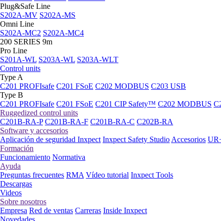
Plug&Safe Line
S202A-MV
S202A-MS
Omni Line
S202A-MC2
S202A-MC4
200 SERIES 9m
Pro Line
S201A-WL
S203A-WL
S203A-WLT
Control units
Type A
C201 PROFIsafe
C201 FSoE
C202 MODBUS
C203 USB
Type B
C201 PROFIsafe
C201 FSoE
C201 CIP Safety™
C202 MODBUS
C
Ruggedized control units
C201B-RA-P
C201B-RA-F
C201B-RA-C
C202B-RA
Software y accesorios
Aplicación de seguridad Inxpect
Inxpect Safety Studio
Accesorios
UR+
Formación
Funcionamiento
Normativa
Ayuda
Preguntas frecuentes
RMA
Vídeo tutorial
Inxpect Tools
Descargas
Videos
Sobre nosotros
Empresa
Red de ventas
Carreras
Inside Inxpect
Novedades