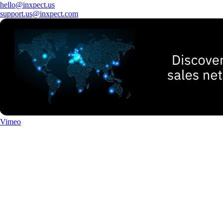
hello@inxpect.us
support.us@inxpect.com
Vimeo