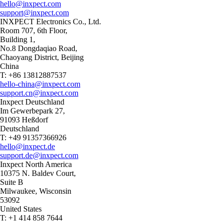
hello@inxpect.com
support@inxpect.com
INXPECT Electronics Co., Ltd.
Room 707, 6th Floor,
Building 1,
No.8 Dongdaqiao Road,
Chaoyang District, Beijing
China
T: +86 13812887537
hello-china@inxpect.com
support.cn@inxpect.com
Inxpect Deutschland
Im Gewerbepark 27,
91093 Heßdorf
Deutschland
T: +49 91357366926
hello@inxpect.de
support.de@inxpect.com
Inxpect North America
10375 N. Baldev Court,
Suite B
Milwaukee, Wisconsin
53092
United States
T: +1 414 858 7644