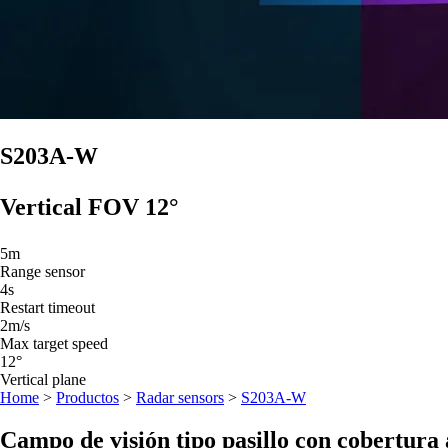
S203A-W
Vertical FOV 12°
5m
Range sensor
4s
Restart timeout
2
m/s
Max target speed
12°
Vertical plane
Home
>
Productos
>
Radar sensors
>
S203A-W
Campo de visión tipo pasillo con cobertura 