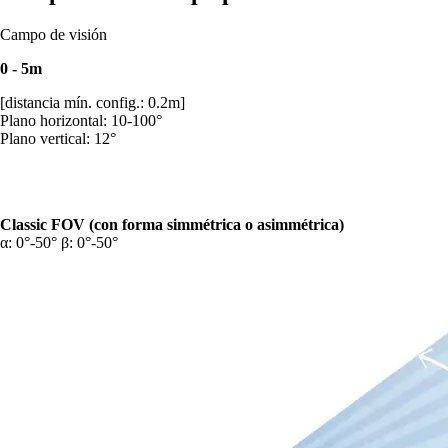
Campo de visión
0 - 5m
[distancia mín. config.: 0.2m]
Plano horizontal: 10-100°
Plano vertical: 12°
Classic FOV (con forma simmétrica o asimmétrica)
α: 0°-50° β: 0°-50°